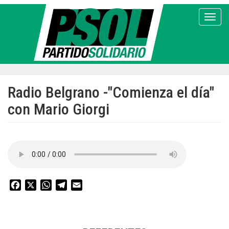
Pasar
al
Toggl
contenido
principal
Radio Belgrano -"Comienza el día"
con Mario Giorgi
Facebook
X
WhatsApp
Telegram
Email