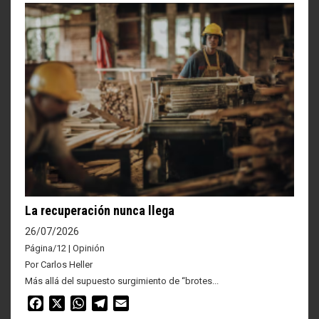
La recuperación nunca llega
26/07/2026
Página/12 | Opinión
Por Carlos Heller
Más allá del supuesto surgimiento de “brotes...
Facebook
X
WhatsApp
Telegram
Email